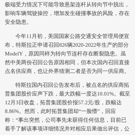
极端受力情况下可能导致悬架连杆从转向节中脱出，
影响车辆驾驶操控，增加发生碰撞事故的风险，存在
安全隐患。
今年11月初，美国国家公路交通安全管理局便宣
布，特斯拉正申请召回826辆2020-2022年生产的部分
ModelY，原因同样为转向节连杆存在断裂隐患。虽
然中美两份召回公告原因相同，但本次国内召回直接
点名供应商，也让外界猜测二者是否为同一供应商。
特斯拉国内召回公告发布后，被点名的供应商拓
普集团股价应声下跌，最大跌幅一度达10.01%。截至
12月3日收盘，拓普集团股价报57.2元/股，跌幅达
8.86%。然而，此时拓普集团却“一脸懵”，回应
称：“事出突然，公司事先未获得任何信息，目前已
着手了解该事项详细情况并对相应后果做出评估，公