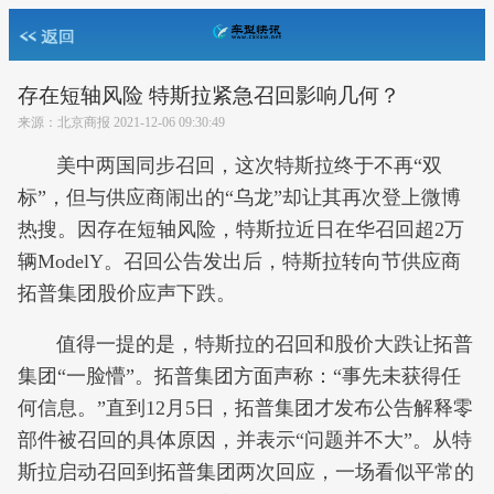
存在短轴风险 特斯拉紧急召回影响几何？
来源：北京商报 2021-12-06 09:30:49
美中两国同步召回，这次特斯拉终于不再“双
标”，但与供应商闹出的“乌龙”却让其再次登上微博
热搜。因存在短轴风险，特斯拉近日在华召回超2万
辆ModelY。召回公告发出后，特斯拉转向节供应商
拓普集团股价应声下跌。
值得一提的是，特斯拉的召回和股价大跌让拓普
集团“一脸懵”。拓普集团方面声称：“事先未获得任
何信息。”直到12月5日，拓普集团才发布公告解释零
部件被召回的具体原因，并表示“问题并不大”。从特
斯拉启动召回到拓普集团两次回应，一场看似平常的