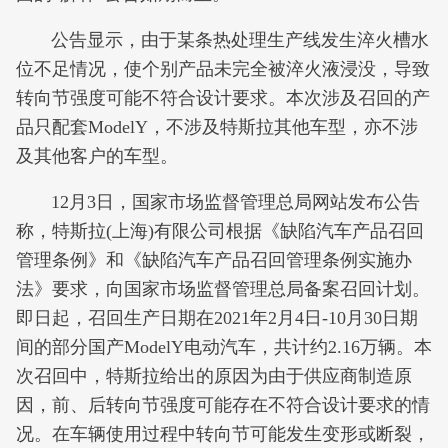
公告显示，由于某条热处理生产线发生淬火槽水
位不足情况，使个别产品未完全被淬火液浸没，导致
转向节强度可能不符合设计要求。本次涉及召回的产
品只配套ModelY，不涉及特斯拉其他车型，亦不涉
及其他客户的车型。
12月3日，国家市场监督管理总局网站发布公告
称，特斯拉(上海)有限公司根据《缺陷汽车产品召回
管理条例》和《缺陷汽车产品召回管理条例实施办
法》要求，向国家市场监督管理总局备案召回计划。
即日起，召回生产日期在2021年2月4日-10月30日期
间的部分国产ModelY电动汽车，共计约2.16万辆。本
次召回中，特斯拉给出的原因为由于供应商制造原
因，前、后转向节强度可能存在不符合设计要求的情
况。在车辆使用过程中转向节可能发生变形或断裂，