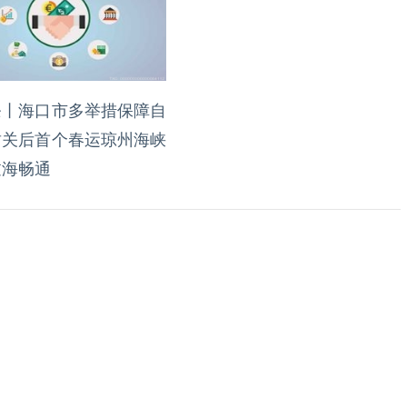
条丨海口市多举措保障自
封关后首个春运琼州海峡
过海畅通