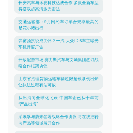
长安汽车与禾赛科技达成合作 多款全新车型
将搭载超高清激光雷达
交通运输部：9月网约车订单合规率最高的
是花小猪出行
弹窗骚扰说成关怀？一汽-大众ID.6车主曝光
车机弹窗广告
开放配套市场 赛力斯汽车与文灿集团签订战
略合作框架协议
山东省治理货物运输车辆超限超载条例出炉
让执法过程有法可依
从出海向全球化飞跃 中国车企已从十年前
“产品出海”
采埃孚与蔚来签署战略合作协议 将在线控转
向产品等领域展开合作